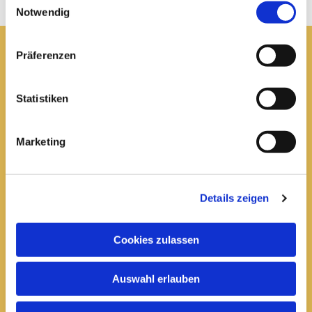
Notwendig
Präferenzen
Pfarrei St. Elisabeth Arnstadt
Statistiken
kath-kg-arnstadt@bistum-erfurt.de
Marketing
Büro Arnstadt
Wachsenburgallee 16
Details zeigen
Arnstadt, 99310
03628 602285

Cookies zulassen
Öffnungszeiten:
Auswahl erlauben
Mittwoch
10 bis 12 Uhr