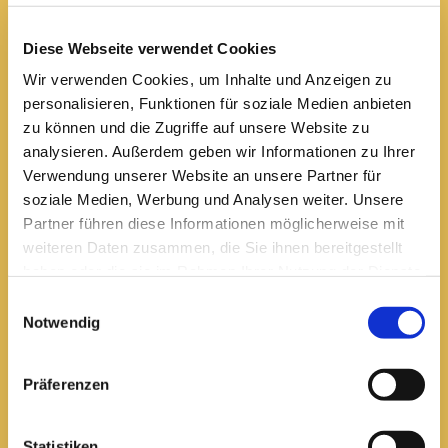
Arnstadt, 99310
03628 602285

Diese Webseite verwendet Cookies
Wir verwenden Cookies, um Inhalte und Anzeigen zu
Öffnungszeiten:
personalisieren, Funktionen für soziale Medien anbieten
Mittwoch
zu können und die Zugriffe auf unsere Website zu
analysieren. Außerdem geben wir Informationen zu Ihrer
10 bis 12 Uhr
Verwendung unserer Website an unsere Partner für
14 bis 16 Uhr
soziale Medien, Werbung und Analysen weiter. Unsere
Partner führen diese Informationen möglicherweise mit
Donnerstag
weiteren Daten zusammen, die Sie ihnen bereitgestellt
10 bis 12 Uhr
haben oder die sie im Rahmen Ihrer Nutzung der Dienste
14 bis 16 Uhr
gesammelt haben.
Einwilligungsauswahl
Notwendig
Büro Ilmenau
Unterpörlitzer Str. 15
Präferenzen
Ilmenau, 98693
03677 202571

Statistiken