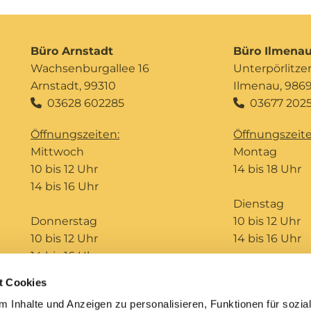
Büro Arnstadt
Büro Ilmena
Wachsenburgallee 16
Unterpörlitzer 
Arnstadt, 99310
Ilmenau, 986
03628 602285
03677 2025


Öffnungszeiten:
Öffnungszeite
Mittwoch
Montag
10 bis 12 Uhr
14 bis 18 Uhr
14 bis 16 Uhr
Dienstag
Donnerstag
10 bis 12 Uhr
10 bis 12 Uhr
14 bis 16 Uhr
14 bis 16 Uhr
t Cookies
Telefonseelsorge
Bildungshaus St. Ursula
 Inhalte und Anzeigen zu personalisieren, Funktionen für sozia