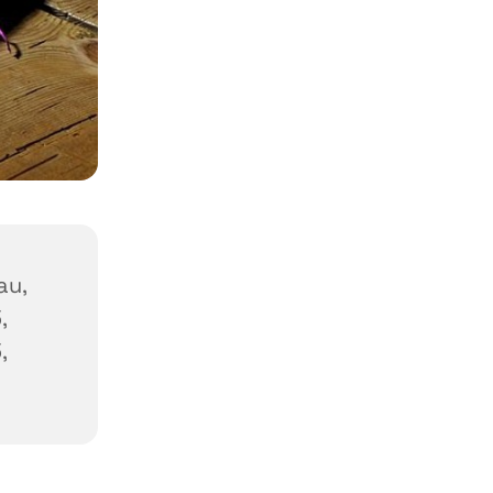
au,
,
,