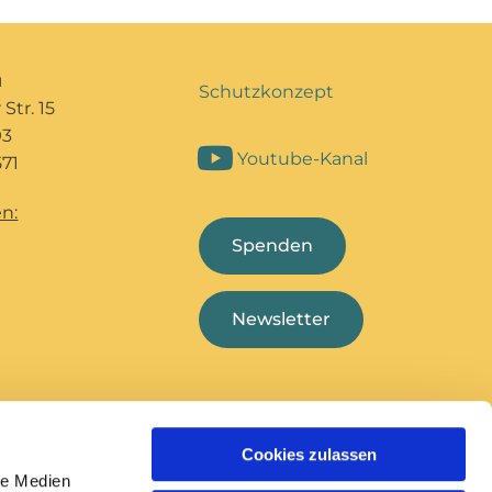
u
Schutzkonzept
Str. 15
93
Youtube-Kanal
71
n:
Spenden
Newsletter
Cookies zulassen
Bildungshaus Marcel
Deutsche
le Medien