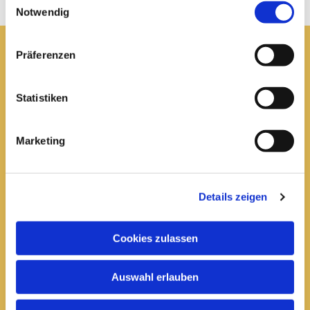
Notwendig
Präferenzen
Pfarrei St. Elisabeth Arnstadt
Statistiken
kath-kg-arnstadt@bistum-erfurt.de
Marketing
Büro Arnstadt
Wachsenburgallee 16
Details zeigen
Arnstadt, 99310
03628 602285

Cookies zulassen
Öffnungszeiten:
Auswahl erlauben
Mittwoch
10 bis 12 Uhr