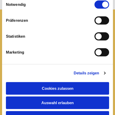
Notwendig
Präferenzen
Pfarrei St. Elisabeth Arnstadt
Statistiken
kath-kg-arnstadt@bistum-erfurt.de
Marketing
Büro Arnstadt
Wachsenburgallee 16
Details zeigen
Arnstadt, 99310
03628 602285

Cookies zulassen
Öffnungszeiten:
Auswahl erlauben
Mittwoch
10 bis 12 Uhr