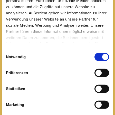
personalisieren, Funktionen für soziale Medien anbieten
zu können und die Zugriffe auf unsere Website zu
analysieren. Außerdem geben wir Informationen zu Ihrer
Pfarrei St. Elisabeth Arnstadt
Verwendung unserer Website an unsere Partner für
soziale Medien, Werbung und Analysen weiter. Unsere
kath-kg-arnstadt@bistum-erfurt.de
Partner führen diese Informationen möglicherweise mit
weiteren Daten zusammen, die Sie ihnen bereitgestellt
haben oder die sie im Rahmen Ihrer Nutzung der Dienste
gesammelt haben.
Einwilligungsauswahl
Büro Arnstadt
Notwendig
Wachsenburgallee 16
Arnstadt, 99310
03628 602285
Präferenzen

Statistiken
Öffnungszeiten:
Mittwoch
10 bis 12 Uhr
Marketing
14 bis 16 Uhr