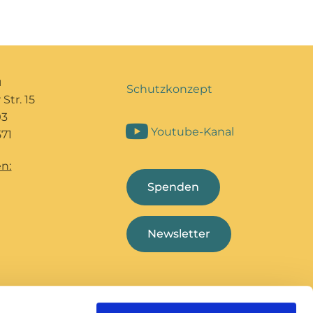
u
Schutzkonzept
Str. 15
93
Youtube-Kanal
71
n:
Spenden
Newsletter