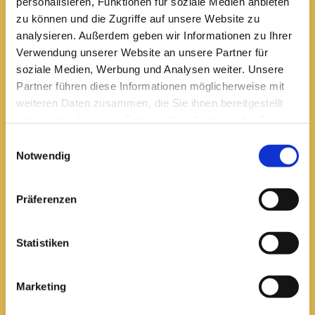
personalisieren, Funktionen für soziale Medien anbieten
zu können und die Zugriffe auf unsere Website zu
analysieren. Außerdem geben wir Informationen zu Ihrer
Pfarrei St. Elisabeth Arnstadt
Verwendung unserer Website an unsere Partner für
soziale Medien, Werbung und Analysen weiter. Unsere
kath-kg-arnstadt@bistum-erfurt.de
Partner führen diese Informationen möglicherweise mit
weiteren Daten zusammen, die Sie ihnen bereitgestellt
haben oder die sie im Rahmen Ihrer Nutzung der Dienste
gesammelt haben.
Einwilligungsauswahl
Büro Arnstadt
Notwendig
Wachsenburgallee 16
Arnstadt, 99310
03628 602285
Präferenzen

Statistiken
Öffnungszeiten:
Mittwoch
10 bis 12 Uhr
Marketing
14 bis 16 Uhr