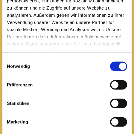
personalisieren, Funktionen für soziale Medien anbieten
zu können und die Zugriffe auf unsere Website zu
analysieren. Außerdem geben wir Informationen zu Ihrer
Pfarrei St. Elisabeth Arnstadt
Verwendung unserer Website an unsere Partner für
soziale Medien, Werbung und Analysen weiter. Unsere
kath-kg-arnstadt@bistum-erfurt.de
Partner führen diese Informationen möglicherweise mit
weiteren Daten zusammen, die Sie ihnen bereitgestellt
haben oder die sie im Rahmen Ihrer Nutzung der Dienste
gesammelt haben.
Einwilligungsauswahl
Büro Arnstadt
Notwendig
Wachsenburgallee 16
Arnstadt, 99310
03628 602285
Präferenzen

Statistiken
Öffnungszeiten:
Mittwoch
10 bis 12 Uhr
Marketing
14 bis 16 Uhr