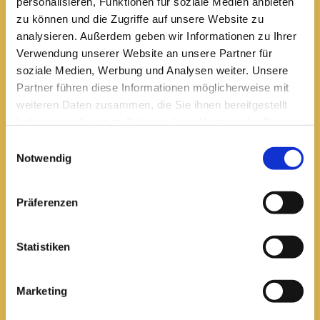
personalisieren, Funktionen für soziale Medien anbieten
zu können und die Zugriffe auf unsere Website zu
analysieren. Außerdem geben wir Informationen zu Ihrer
Pfarrei St. Elisabeth Arnstadt
Verwendung unserer Website an unsere Partner für
soziale Medien, Werbung und Analysen weiter. Unsere
kath-kg-arnstadt@bistum-erfurt.de
Partner führen diese Informationen möglicherweise mit
weiteren Daten zusammen, die Sie ihnen bereitgestellt
haben oder die sie im Rahmen Ihrer Nutzung der Dienste
gesammelt haben.
Einwilligungsauswahl
Büro Arnstadt
Notwendig
Wachsenburgallee 16
Arnstadt, 99310
03628 602285
Präferenzen

Statistiken
Öffnungszeiten:
Mittwoch
10 bis 12 Uhr
Marketing
14 bis 16 Uhr