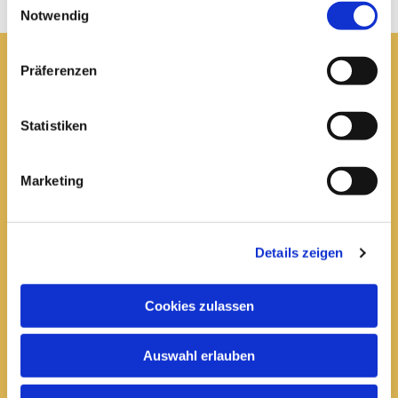
Notwendig
Präferenzen
Pfarrei St. Elisabeth Arnstadt
Statistiken
kath-kg-arnstadt@bistum-erfurt.de
Marketing
Büro Arnstadt
Wachsenburgallee 16
Details zeigen
Arnstadt, 99310
03628 602285

Cookies zulassen
Öffnungszeiten:
Auswahl erlauben
Mittwoch
10 bis 12 Uhr