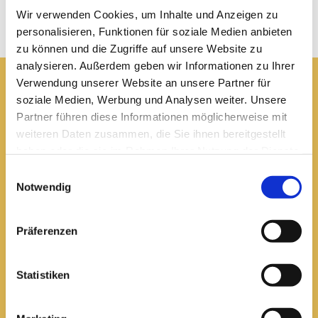
Wir verwenden Cookies, um Inhalte und Anzeigen zu
personalisieren, Funktionen für soziale Medien anbieten
zu können und die Zugriffe auf unsere Website zu
analysieren. Außerdem geben wir Informationen zu Ihrer
Verwendung unserer Website an unsere Partner für
soziale Medien, Werbung und Analysen weiter. Unsere
Pfarrei St. Elisabeth Arnstadt
Partner führen diese Informationen möglicherweise mit
weiteren Daten zusammen, die Sie ihnen bereitgestellt
kath-kg-arnstadt@bistum-erfurt.de
haben oder die sie im Rahmen Ihrer Nutzung der Dienste
gesammelt haben.
Einwilligungsauswahl
Notwendig
Büro Arnstadt
Wachsenburgallee 16
Präferenzen
Arnstadt, 99310
03628 602285

Statistiken
Öffnungszeiten: