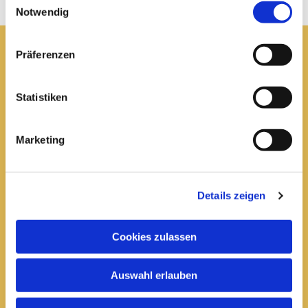
Notwendig
Präferenzen
Pfarrei St. Elisabeth Arnstadt
Statistiken
kath-kg-arnstadt@bistum-erfurt.de
Marketing
Büro Arnstadt
Wachsenburgallee 16
Details zeigen
Arnstadt, 99310
03628 602285

Cookies zulassen
Öffnungszeiten:
Auswahl erlauben
Mittwoch
10 bis 12 Uhr