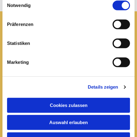
Notwendig
Präferenzen
Pfarrei St. Elisabeth Arnstadt
Statistiken
kath-kg-arnstadt@bistum-erfurt.de
Marketing
Büro Arnstadt
Wachsenburgallee 16
Details zeigen
Arnstadt, 99310
03628 602285

Cookies zulassen
Öffnungszeiten:
Auswahl erlauben
Mittwoch
10 bis 12 Uhr