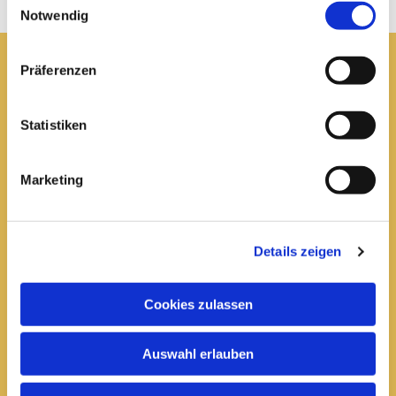
Notwendig
Präferenzen
Pfarrei St. Elisabeth Arnstadt
Statistiken
kath-kg-arnstadt@bistum-erfurt.de
Marketing
Büro Arnstadt
Wachsenburgallee 16
Details zeigen
Arnstadt, 99310
03628 602285

Cookies zulassen
Öffnungszeiten:
Auswahl erlauben
Mittwoch
10 bis 12 Uhr