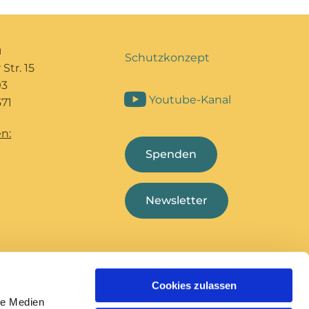
u
Schutzkonzept
Str. 15
93
Youtube-Kanal
71
n:
Spenden
Newsletter
Cookies zulassen
Bildungshaus Marcel
Deutsche
le Medien