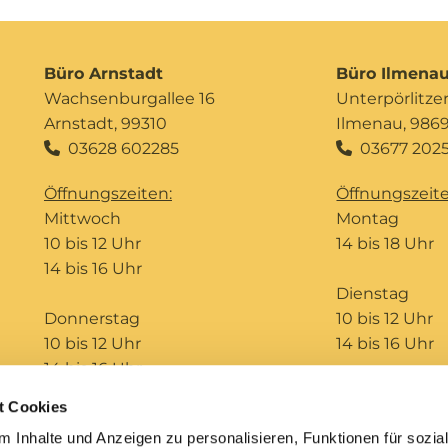
Büro Arnstadt
Büro Ilmena
Wachsenburgallee 16
Unterpörlitzer 
Arnstadt, 99310
Ilmenau, 986
03628 602285
03677 2025


Öffnungszeiten:
Öffnungszeite
Mittwoch
Montag
10 bis 12 Uhr
14 bis 18 Uhr
14 bis 16 Uhr
Dienstag
Donnerstag
10 bis 12 Uhr
10 bis 12 Uhr
14 bis 16 Uhr
14 bis 16 Uhr
t Cookies
Telefonseelsorge
Bildungshaus St. Ursula
 Inhalte und Anzeigen zu personalisieren, Funktionen für sozia