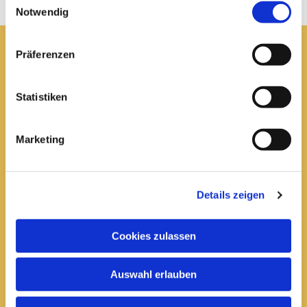
Notwendig
Präferenzen
Pfarrei St. Elisabeth Arnstadt
Statistiken
kath-kg-arnstadt@bistum-erfurt.de
Marketing
Büro Arnstadt
Wachsenburgallee 16
Details zeigen
Arnstadt, 99310
03628 602285

Cookies zulassen
Öffnungszeiten:
Auswahl erlauben
Mittwoch
10 bis 12 Uhr