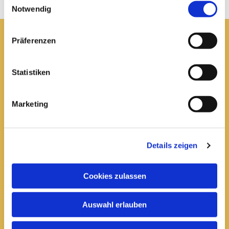
Notwendig
Präferenzen
Pfarrei St. Elisabeth Arnstadt
Statistiken
kath-kg-arnstadt@bistum-erfurt.de
Marketing
Büro Arnstadt
Wachsenburgallee 16
Details zeigen
Arnstadt, 99310
03628 602285

Cookies zulassen
Öffnungszeiten:
Auswahl erlauben
Mittwoch
10 bis 12 Uhr