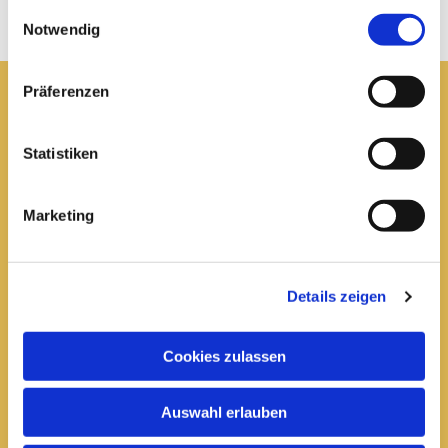
gesammelt haben.
Einwilligungsauswahl
Notwendig
Präferenzen
Pfarrei St. Elisabeth Arnstadt
Statistiken
kath-kg-arnstadt@bistum-erfurt.de
Marketing
Büro Arnstadt
Wachsenburgallee 16
Details zeigen
Arnstadt, 99310
03628 602285

Cookies zulassen
Öffnungszeiten:
Auswahl erlauben
Mittwoch