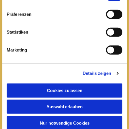
Pfarrei St. Elisabeth Arnstadt
Präferenzen
kath-kg-arnstadt@bistum-erfurt.de
Statistiken
Marketing
Büro Arnstadt
Wachsenburgallee 16
Arnstadt, 99310
Details zeigen
03628 602285

Cookies zulassen
Öffnungszeiten:
Mittwoch
Auswahl erlauben
10 bis 12 Uhr
14 bis 16 Uhr
Nur notwendige Cookies