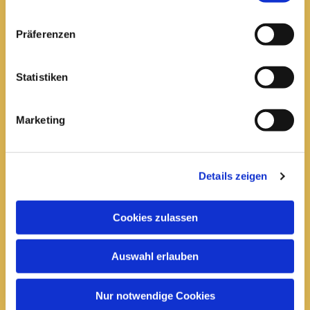
Pfarrei St. Elisabeth Arnstadt
Präferenzen
kath-kg-arnstadt@bistum-erfurt.de
Statistiken
Marketing
Büro Arnstadt
Wachsenburgallee 16
Arnstadt, 99310
Details zeigen
03628 602285

Cookies zulassen
Öffnungszeiten:
Mittwoch
Auswahl erlauben
10 bis 12 Uhr
14 bis 16 Uhr
Nur notwendige Cookies