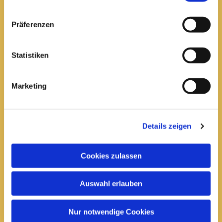
Pfarrei St. Elisabeth Arnstadt
Präferenzen
kath-kg-arnstadt@bistum-erfurt.de
Statistiken
Marketing
Büro Arnstadt
Wachsenburgallee 16
Arnstadt, 99310
Details zeigen
03628 602285

Cookies zulassen
Öffnungszeiten:
Mittwoch
Auswahl erlauben
10 bis 12 Uhr
14 bis 16 Uhr
Nur notwendige Cookies