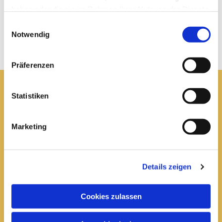
haben oder die sie im Rahmen Ihrer Nutzung der Dienste
gesammelt haben.
Einwilligungsauswahl
Notwendig
Präferenzen
Statistiken
Pfarrei St. Elisabeth Arnstadt
Marketing
kath-kg-arnstadt@bistum-erfurt.de
Details zeigen
Büro Arnstadt
Wachsenburgallee 16
Cookies zulassen
Arnstadt, 99310
03628 602285
