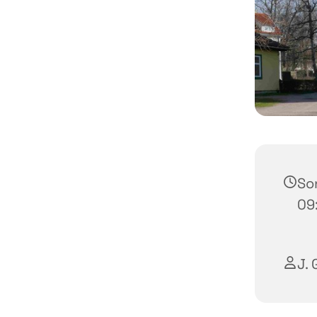
So
09
J. 