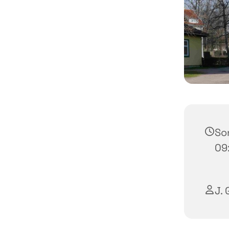
Son
09
J. 