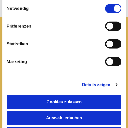
gesammelt haben.
Einwilligungsauswahl
Notwendig
Präferenzen
Pfarrei St. Elisabeth Arnstadt
Statistiken
kath-kg-arnstadt@bistum-erfurt.de
Marketing
Büro Arnstadt
Wachsenburgallee 16
Details zeigen
Arnstadt, 99310
03628 602285

Cookies zulassen
Öffnungszeiten:
Auswahl erlauben
Mittwoch