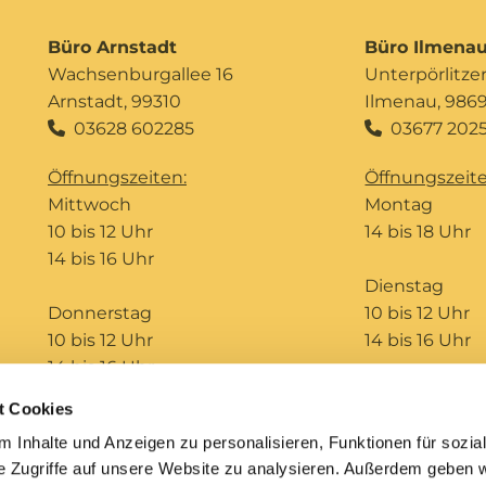
Büro Arnstadt
Büro Ilmena
Wachsenburgallee 16
Unterpörlitzer 
Arnstadt, 99310
Ilmenau, 986
03628 602285
03677 2025


Öffnungszeiten:
Öffnungszeite
Mittwoch
Montag
10 bis 12 Uhr
14 bis 18 Uhr
14 bis 16 Uhr
Dienstag
Donnerstag
10 bis 12 Uhr
10 bis 12 Uhr
14 bis 16 Uhr
14 bis 16 Uhr
t Cookies
Telefonseelsorge
Bildungshaus St. Ursula
 Inhalte und Anzeigen zu personalisieren, Funktionen für sozia
e Zugriffe auf unsere Website zu analysieren. Außerdem geben w