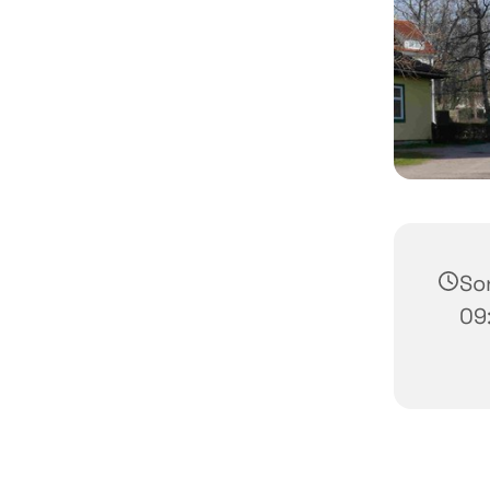
So
09