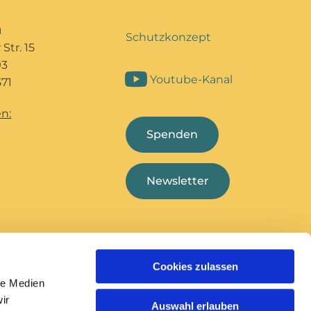
u
Schutzkonzept
Str. 15
93
Youtube-Kanal
71
n:
Spenden
Newsletter
Cookies zulassen
Bildungshaus Marcel
Deutsche
le Medien
Callo
Bischofskonferenz
ir
Auswahl erlauben