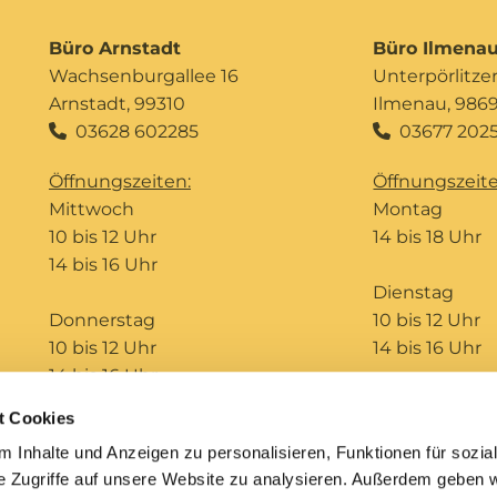
Büro Arnstadt
Büro Ilmena
Wachsenburgallee 16
Unterpörlitzer 
Arnstadt, 99310
Ilmenau, 986
03628 602285
03677 2025


Öffnungszeiten:
Öffnungszeite
Mittwoch
Montag
10 bis 12 Uhr
14 bis 18 Uhr
14 bis 16 Uhr
Dienstag
Donnerstag
10 bis 12 Uhr
10 bis 12 Uhr
14 bis 16 Uhr
14 bis 16 Uhr
t Cookies
Telefonseelsorge
Bildungshaus St. Ursula
 Inhalte und Anzeigen zu personalisieren, Funktionen für sozia
e Zugriffe auf unsere Website zu analysieren. Außerdem geben w