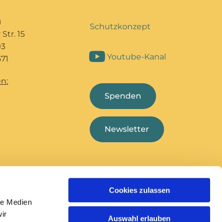
u
Schutzkonzept
Str. 15
93
Youtube-Kanal
71
n:
Spenden
Newsletter
Cookies zulassen
Bildungshaus Marcel
Deutsche
le Medien
Callo
Bischofskonferenz
ir
Auswahl erlauben