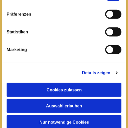
Pfarrei St. Elisabeth Arnstadt
Präferenzen
kath-kg-arnstadt@bistum-erfurt.de
Statistiken
Marketing
Büro Arnstadt
Wachsenburgallee 16
Arnstadt, 99310
Details zeigen
03628 602285

Cookies zulassen
Öffnungszeiten:
Mittwoch
Auswahl erlauben
10 bis 12 Uhr
14 bis 16 Uhr
Nur notwendige Cookies