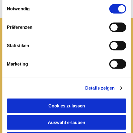
gesammelt haben.
Einwilligungsauswahl
Notwendig
Präferenzen
Pfarrei St. Elisabeth Arnstadt
Statistiken
kath-kg-arnstadt@bistum-erfurt.de
Marketing
Büro Arnstadt
Wachsenburgallee 16
Details zeigen
Arnstadt, 99310
03628 602285

Cookies zulassen
Öffnungszeiten:
Auswahl erlauben
Mittwoch