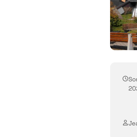
So
20
Je