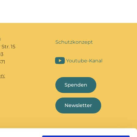
u
Schutzkonzept
Str. 15
93
Youtube-Kanal
71
n:
Spenden
Newsletter