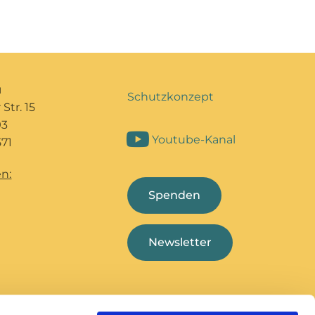
u
Schutzkonzept
Str. 15
93
Youtube-Kanal
71
n:
Spenden
Newsletter