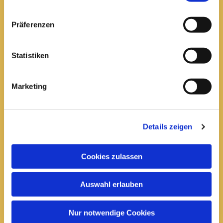
Pfarrei St. Elisabeth Arnstadt
Präferenzen
kath-kg-arnstadt@bistum-erfurt.de
Statistiken
Marketing
Büro Arnstadt
Wachsenburgallee 16
Arnstadt, 99310
Details zeigen
03628 602285

Cookies zulassen
Öffnungszeiten:
Mittwoch
Auswahl erlauben
10 bis 12 Uhr
14 bis 16 Uhr
Nur notwendige Cookies