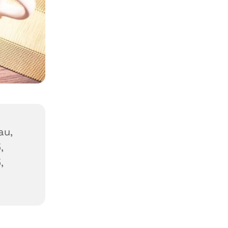
au,
,
,