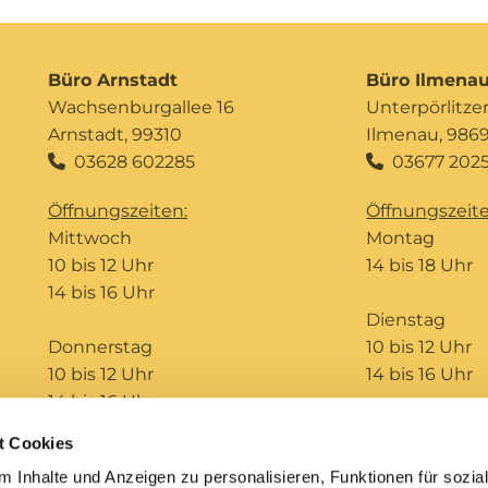
Büro Arnstadt
Büro Ilmena
Wachsenburgallee 16
Unterpörlitzer 
Arnstadt, 99310
Ilmenau, 986
03628 602285
03677 2025


Öffnungszeiten:
Öffnungszeite
Mittwoch
Montag
10 bis 12 Uhr
14 bis 18 Uhr
14 bis 16 Uhr
Dienstag
Donnerstag
10 bis 12 Uhr
10 bis 12 Uhr
14 bis 16 Uhr
14 bis 16 Uhr
t Cookies
Telefonseelsorge
Bildungshaus St. Ursula
 Inhalte und Anzeigen zu personalisieren, Funktionen für sozia