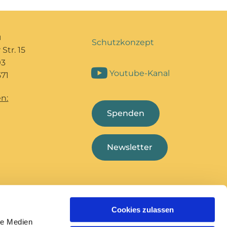
u
Schutzkonzept
Str. 15
93
Youtube-Kanal
71
n:
Spenden
Newsletter
Cookies zulassen
Bildungshaus Marcel
Deutsche
le Medien