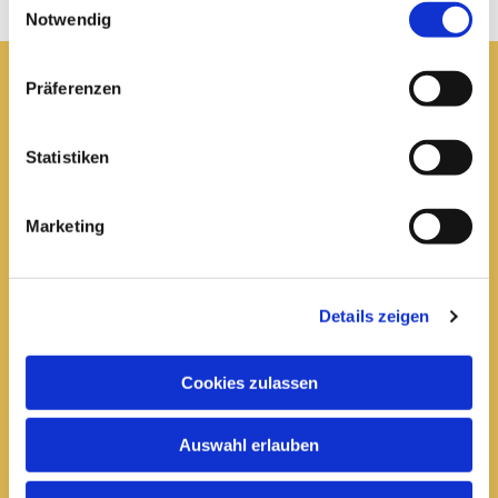
Notwendig
Präferenzen
Pfarrei St. Elisabeth Arnstadt
Statistiken
kath-kg-arnstadt@bistum-erfurt.de
Marketing
Büro Arnstadt
Wachsenburgallee 16
Details zeigen
Arnstadt, 99310
03628 602285

Cookies zulassen
Öffnungszeiten:
Auswahl erlauben
Mittwoch
10 bis 12 Uhr