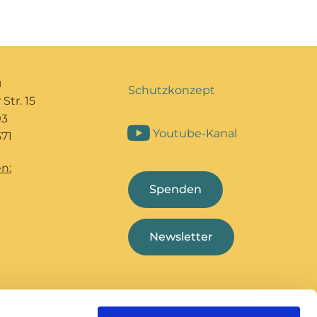
u
Schutzkonzept
Str. 15
93
Youtube-Kanal
71
n:
Spenden
Newsletter