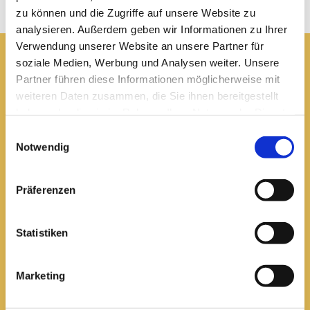
zu können und die Zugriffe auf unsere Website zu
analysieren. Außerdem geben wir Informationen zu Ihrer
Verwendung unserer Website an unsere Partner für
soziale Medien, Werbung und Analysen weiter. Unsere
Pfarrei St. Elisabeth Arnstadt
Partner führen diese Informationen möglicherweise mit
weiteren Daten zusammen, die Sie ihnen bereitgestellt
haben oder die sie im Rahmen Ihrer Nutzung der Dienste
kath-kg-arnstadt@bistum-erfurt.de
gesammelt haben.
Einwilligungsauswahl
Notwendig
Büro Arnstadt
Präferenzen
Wachsenburgallee 16
Arnstadt, 99310
03628 602285

Statistiken
Marketing
Öffnungszeiten:
Mittwoch