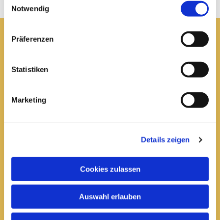
Notwendig
Präferenzen
Pfarrei St. Elisabeth Arnstadt
Statistiken
kath-kg-arnstadt@bistum-erfurt.de
Marketing
Büro Arnstadt
Wachsenburgallee 16
Details zeigen
Arnstadt, 99310
03628 602285

Cookies zulassen
Öffnungszeiten:
Auswahl erlauben
Mittwoch
10 bis 12 Uhr