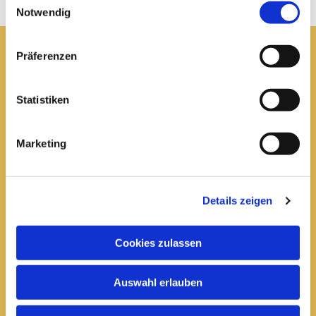
Notwendig
Präferenzen
Pfarrei St. Elisabeth Arnstadt
Statistiken
kath-kg-arnstadt@bistum-erfurt.de
Marketing
Büro Arnstadt
Wachsenburgallee 16
Details zeigen
Arnstadt, 99310
03628 602285

Cookies zulassen
Öffnungszeiten:
Auswahl erlauben
Mittwoch
10 bis 12 Uhr