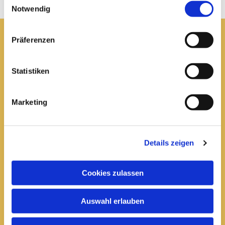
Notwendig
Präferenzen
Pfarrei St. Elisabeth Arnstadt
Statistiken
kath-kg-arnstadt@bistum-erfurt.de
Marketing
Büro Arnstadt
Wachsenburgallee 16
Details zeigen
Arnstadt, 99310
03628 602285

Cookies zulassen
Öffnungszeiten:
Auswahl erlauben
Mittwoch
10 bis 12 Uhr