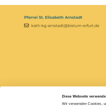
Pfarrei St. Elisabeth Arnstadt
kath-kg-arnstadt@bistum-erfurt.de
Diese Webseite verwende
Bistum Erfurt
Caritas Erfurt
Wir verwenden Cookies, um