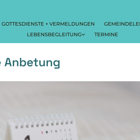
GOTTESDIENSTE + VERMELDUNGEN
GEMEINDELE
LEBENSBEGLEITUNG
TERMINE
le Anbetung