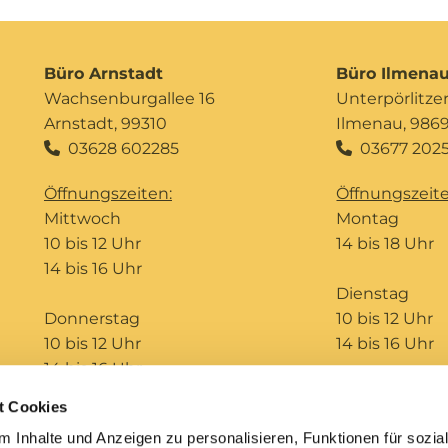
Büro Arnstadt
Büro Ilmena
Wachsenburgallee 16
Unterpörlitzer 
Arnstadt, 99310
Ilmenau, 986
03628 602285
03677 2025


Öffnungszeiten:
Öffnungszeite
Mittwoch
Montag
10 bis 12 Uhr
14 bis 18 Uhr
14 bis 16 Uhr
Dienstag
Donnerstag
10 bis 12 Uhr
10 bis 12 Uhr
14 bis 16 Uhr
14 bis 16 Uhr
t Cookies
Telefonseelsorge
Bildungshaus St. Ursula
 Inhalte und Anzeigen zu personalisieren, Funktionen für sozia