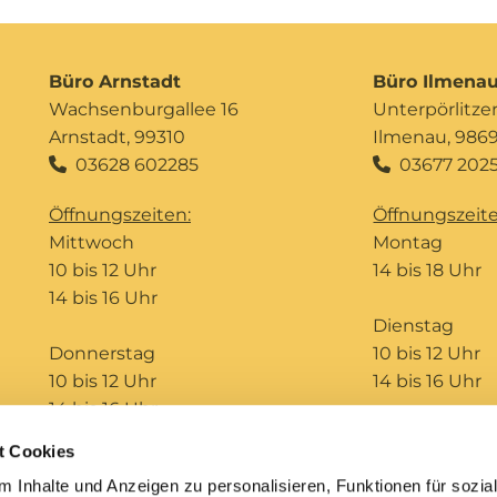
Büro Arnstadt
Büro Ilmena
Wachsenburgallee 16
Unterpörlitzer 
Arnstadt, 99310
Ilmenau, 986
03628 602285
03677 2025


Öffnungszeiten:
Öffnungszeite
Mittwoch
Montag
10 bis 12 Uhr
14 bis 18 Uhr
14 bis 16 Uhr
Dienstag
Donnerstag
10 bis 12 Uhr
10 bis 12 Uhr
14 bis 16 Uhr
14 bis 16 Uhr
t Cookies
Telefonseelsorge
Bildungshaus St. Ursula
 Inhalte und Anzeigen zu personalisieren, Funktionen für sozia