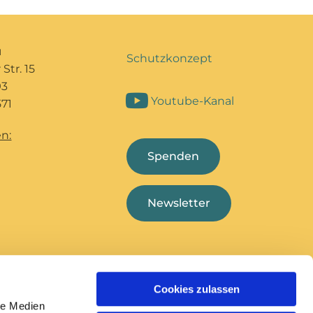
u
Schutzkonzept
Str. 15
93
Youtube-Kanal
71
n:
Spenden
Newsletter
Cookies zulassen
Bildungshaus Marcel
Deutsche
le Medien