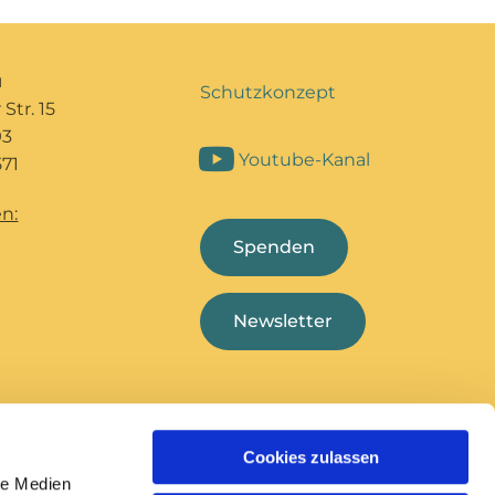
u
Schutzkonzept
Str. 15
93
Youtube-Kanal
71
n:
Spenden
Newsletter
Cookies zulassen
Bildungshaus Marcel
Deutsche
le Medien