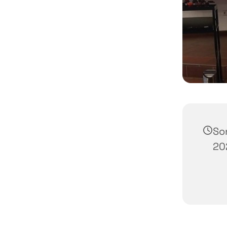
So
20