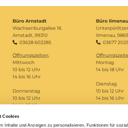
Büro Arnstadt
Büro Ilmena
Wachsenburgallee 16
Unterpörlitzer 
Arnstadt, 99310
Ilmenau, 986
03628 602285
03677 2025


Öffnungszeiten:
Öffnungszeite
Mittwoch
Montag
10 bis 12 Uhr
14 bis 18 Uhr
14 bis 16 Uhr
Dienstag
Donnerstag
10 bis 12 Uhr
10 bis 12 Uhr
14 bis 16 Uhr
14 bis 16 Uhr
t Cookies
Telefonseelsorge
Bildungshaus St. Ursula
 Inhalte und Anzeigen zu personalisieren, Funktionen für sozia