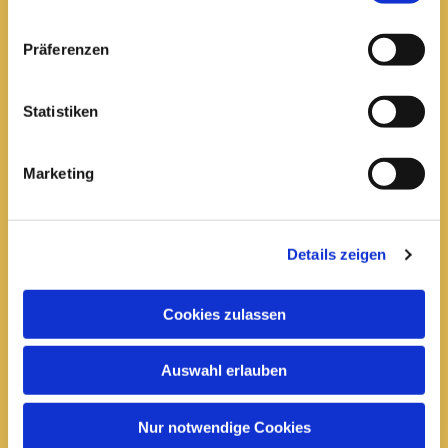
Pfarrei St. Elisabeth Arnstadt
Präferenzen
kath-kg-arnstadt@bistum-erfurt.de
Statistiken
Marketing
Büro Arnstadt
Wachsenburgallee 16
Arnstadt, 99310
Details zeigen
03628 602285

Cookies zulassen
Öffnungszeiten:
Mittwoch
Auswahl erlauben
10 bis 12 Uhr
14 bis 16 Uhr
Nur notwendige Cookies