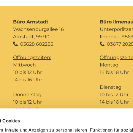
Büro Arnstadt
Büro Ilmena
Wachsenburgallee 16
Unterpörlitzer 
Arnstadt, 99310
Ilmenau, 986
03628 602285
03677 2025


Öffnungszeiten:
Öffnungszeite
Mittwoch
Montag
10 bis 12 Uhr
14 bis 18 Uhr
14 bis 16 Uhr
Dienstag
Donnerstag
10 bis 12 Uhr
10 bis 12 Uhr
14 bis 16 Uhr
14 bis 16 Uhr
t Cookies
Telefonseelsorge
Bildungshaus St. Ursula
 Inhalte und Anzeigen zu personalisieren, Funktionen für sozia