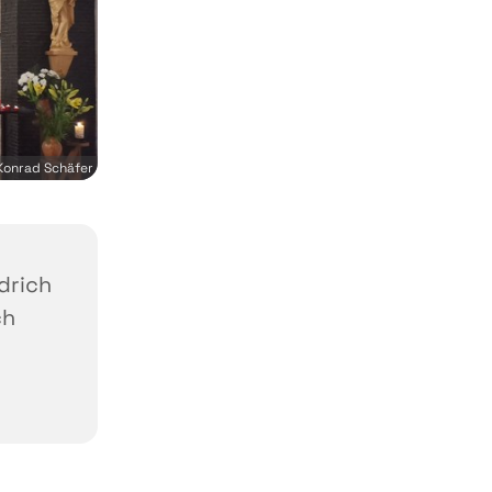
Konrad Schäfer
edrich
ch