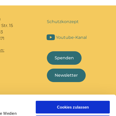
u
Schutzkonzept
Str. 15
93
Youtube-Kanal
71
n:
Spenden
Newsletter
Cookies zulassen
Bildungshaus Marcel
Deutsche
le Medien