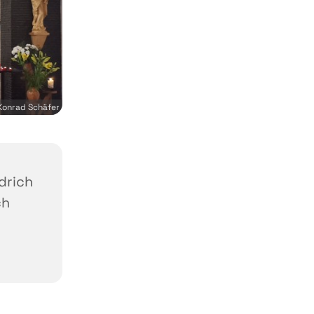
Konrad Schäfer
edrich
ch