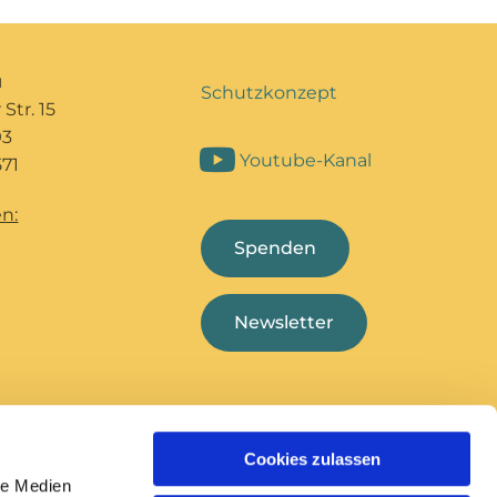
u
Schutzkonzept
Str. 15
93
Youtube-Kanal
71
n:
Spenden
Newsletter
Cookies zulassen
Bildungshaus Marcel
Deutsche
le Medien