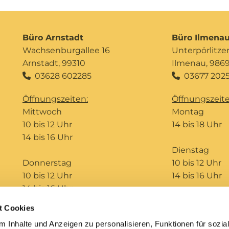
Büro Arnstadt
Büro Ilmena
Wachsenburgallee 16
Unterpörlitzer 
Arnstadt, 99310
Ilmenau, 986
03628 602285
03677 2025


Öffnungszeiten:
Öffnungszeite
Mittwoch
Montag
10 bis 12 Uhr
14 bis 18 Uhr
14 bis 16 Uhr
Dienstag
Donnerstag
10 bis 12 Uhr
10 bis 12 Uhr
14 bis 16 Uhr
14 bis 16 Uhr
t Cookies
Telefonseelsorge
Bildungshaus St. Ursula
 Inhalte und Anzeigen zu personalisieren, Funktionen für sozia