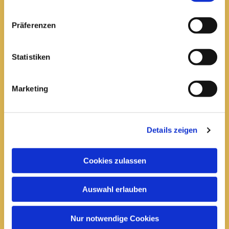
Pfarrei St. Elisabeth Arnstadt
Präferenzen
kath-kg-arnstadt@bistum-erfurt.de
Statistiken
Marketing
Büro Arnstadt
Wachsenburgallee 16
Arnstadt, 99310
Details zeigen
03628 602285

Cookies zulassen
Öffnungszeiten:
Mittwoch
Auswahl erlauben
10 bis 12 Uhr
14 bis 16 Uhr
Nur notwendige Cookies