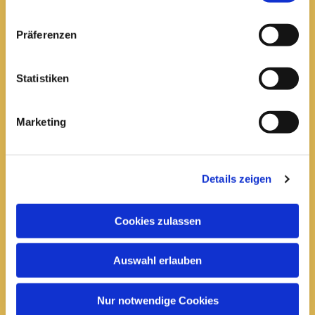
Pfarrei St. Elisabeth Arnstadt
Präferenzen
kath-kg-arnstadt@bistum-erfurt.de
Statistiken
Marketing
Büro Arnstadt
Wachsenburgallee 16
Arnstadt, 99310
Details zeigen
03628 602285

Cookies zulassen
Öffnungszeiten:
Mittwoch
Auswahl erlauben
10 bis 12 Uhr
14 bis 16 Uhr
Nur notwendige Cookies