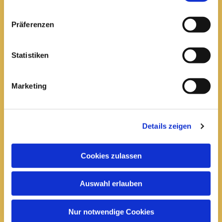
Pfarrei St. Elisabeth Arnstadt
Präferenzen
kath-kg-arnstadt@bistum-erfurt.de
Statistiken
Marketing
Büro Arnstadt
Wachsenburgallee 16
Arnstadt, 99310
Details zeigen
03628 602285

Cookies zulassen
Öffnungszeiten:
Mittwoch
Auswahl erlauben
10 bis 12 Uhr
14 bis 16 Uhr
Nur notwendige Cookies