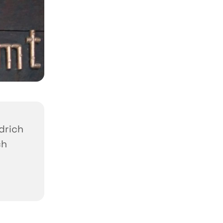
edrich
ch