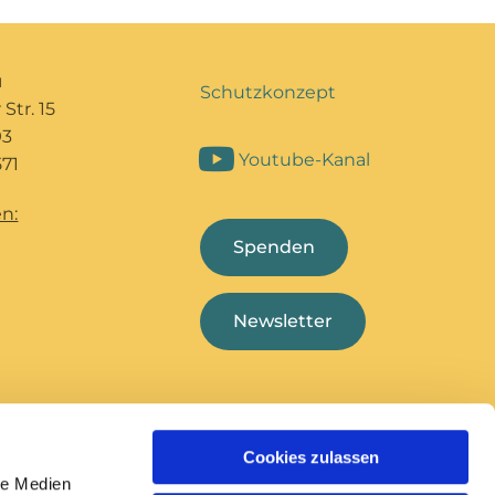
u
Schutzkonzept
Str. 15
93
Youtube-Kanal
71
n:
Spenden
Newsletter
Cookies zulassen
Bildungshaus Marcel
Deutsche
le Medien