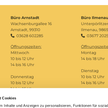
Büro Arnstadt
Büro Ilmena
Wachsenburgallee 16
Unterpörlitzer 
Arnstadt, 99310
Ilmenau, 986
03628 602285
03677 2025


Öffnungszeiten:
Öffnungszeite
Mittwoch
Montag
10 bis 12 Uhr
14 bis 18 Uhr
14 bis 16 Uhr
Dienstag
Donnerstag
10 bis 12 Uhr
10 bis 12 Uhr
14 bis 16 Uhr
14 bis 16 Uhr
t Cookies
Telefonseelsorge
Bildungshaus St. Ursula
 Inhalte und Anzeigen zu personalisieren, Funktionen für sozia